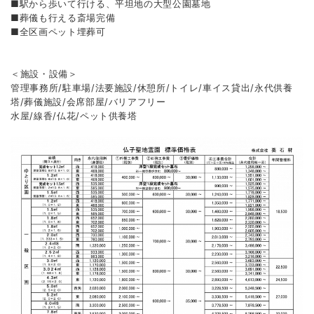
■駅から歩いて行ける、平坦地の大型公園墓地
■葬儀も行える斎場完備
■全区画ペット埋葬可
＜施設・設備＞
管理事務所/駐車場/法要施設/休憩所/トイレ/
車イス貸出/永代供養
塔/葬儀施設/会席部屋/バリアフリー
水屋/線香/仏花/ペット供養塔