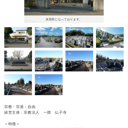
休憩所になっております。
宗教・宗派：
自由
経営主体：
宗教法人 一燈 仏子寺
＜特徴＞